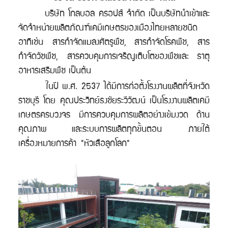
บริษัท โกลบอล ครอปส์ จำกัด เป็นบริษัทนำเข้าและ
จัดจำหน่ายผลิตภัณฑ์เคมีเกษตรของเมืองไทยหลายชนิด
อาทิเช่น สารกำจัดแมลงศัตรูพืช, สารกำจัดโรคพืช, สาร
กำจัดวัชพืช, สารควบคุมการเจริญเติบโตของพืช
และ ธาตุ
อาหารเสริมพืช เป็นต้น
ในปี พ.ศ. 2537 ได้มีการก่อตั้งโรงงานผลิตที่จังหวัด
ราชบุรี โดย คุณประวิทย์ธงชัยระวีวัฒน์ เป็นโรงงานผลิตเคมี
เกษตรครบวงจร มีการควบคุมการผลิต
อย่างเข้มงวด ด้าน
คุณภาพ และระบบการผลิตทุกขั้นตอน
ภายใต้
เครื่องหมายการค้า
"หัวเสือลูกโลก"