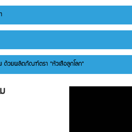
ำนา
พ ด้วยผลิตภัณฑ์ตรา "หัวเสือลูกโลก"
าม