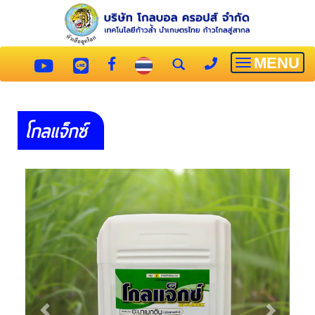
MENU
Toggle
navigatio
โกลแจ็กซ์