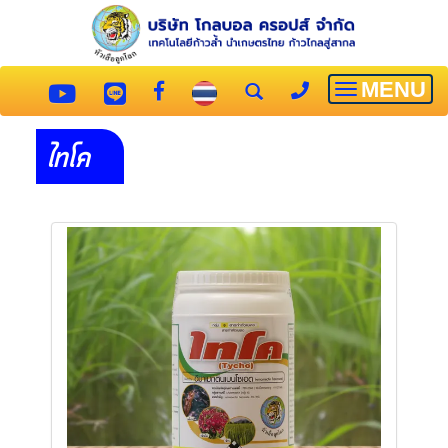
MENU
Toggle
navigatio
ไทโค