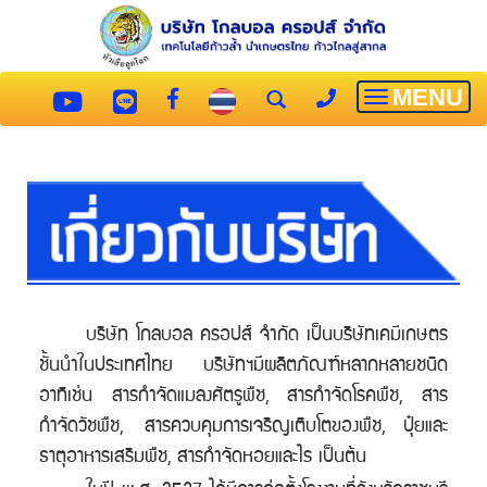
MENU
Toggle
navigatio
บริษัท โกลบอล ครอปส์ จำกัด เป็นบริษัทเคมีเกษตร
ชั้นนำในประเทศไทย บริษัทฯมีผลิตภัณฑ์หลากหลายชนิด
อาทิเช่น สารกำจัดแมลงศัตรูพืช, สารกำจัดโรคพืช, สาร
กำจัดวัชพืช, สารควบคุมการเจริญเติบโตของพืช, ปุ๋ยและ
ธาตุอาหารเสริมพืช, สารกำจัดหอยและไร เป็นต้น