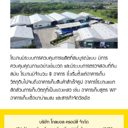
โรงงานมีระบบการควบคุมการผลิตที่สมบูรณ์แบบ มีการ
ควบคุมคุณภาพอย่างเข้มงวด และมีระบบการตรวจสอบที่ทัน
สมัย โรงงานมีจำนวน 8 อาคาร ซึ่งเริ่มตั้งแต่อาคารเก็บ
วัตถุดิบไปจนถึงอาคารเก็บสินค้าสำเร็จรูป อาคารโรงงานแยก
สัดส่วนการเก็บวัตถุที่เป็นของเหลว เช่น อาคารเก็บสูตร WP
อาคารเก็บเชื้อยาฆ่าแมลง และสารกำจัดวัชพืช
บริษัท โกลบอล ครอปส์ จำกัด