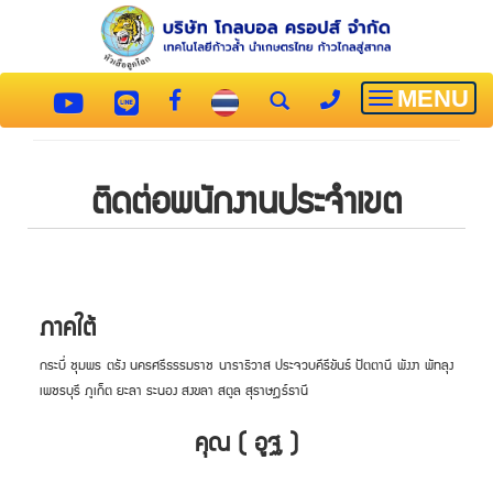
MENU
Toggle
navigatio
ติดต่อพนักงานประจำเขต
ภาคใต้
กระบี่ ชุมพร ตรัง นครศรีธรรมราช นาราธิวาส ประจวบคีรีขันธ์ ปัตตานี พังงา พัทลุง
เพชรบุรี ภูเก็ต ยะลา ระนอง สงขลา สตูล สุราษฎร์ธานี
คุณ ( อูฐ )