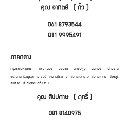
คุณ อาทิตย์ ( กิ้ว )
061 8793544
081 9995491
ภาคกลาง
กรุงเทพมหานคร กาญจนบุรี ชัยนาท นครปฐม นนทบุรี ปทุมธานี
พระนครศรีอยุธยา ราชบุรี สมุทรปราการ สมุทรสงคราม สมุทรสาคร สิงห์บุรี
สุพรรณบุรี อ่างทอง อุทัยธานี
คุณ สิปปภาษ ( ฤทธิ์ )
081 8140975