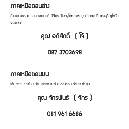
ภาคเหนือตอนล่าง
กำแพงเพชร ตาก นครสวรรค์ พิจิตร พิษณุโลก เพชรบูรณ์ ลพบุรี สระบุรี สุโขทัย
อุตรดิตถ์
คุณ อภิศักดิ์ ( โจ้ )
087 3703698
ภาคเหนือตอนบน
เชียงราย เชียงใหม่ น่าน พะเยา แพร่ แม่ฮ่องสอน ลำปาง ลำพูน
คุณ จักรพันธ์ ( จักร )
081 961 6686