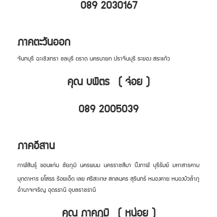
089 2030167
ภาคตะวันออก
จันทบุรี ฉะเชิงเทรา ชลบุรี ตราด นครนายก ปราจีนบุรี ระยอง สระแก้ว
คุณ บพิตร ( จ่อย )
089 2005039
ภาคอีสาน
กาฬสินธุ์ ขอนแก่น ชัยภูมิ นครพนม นครราชสีมา บึงกาฬ บุรีรัมย์ มหาสารคาม
มุกดาหาร ยโสธร ร้อยเอ็ด เลย ศรีสะเกษ สกลนคร สุรินทร์ หนองคาย หนองบัวลำภู
อำนาจเจริญ อุดรธานี อุบลราชธานี
คุณ ภาคภูมิ ( หน่อย )