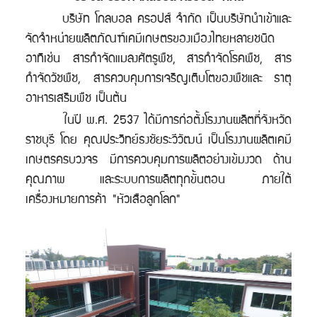
บริษัท โกลบอล ครอปส์ จำกัด เป็นบริษัทนำเข้าและ
จัดจำหน่ายผลิตภัณฑ์เคมีเกษตรของเมืองไทยหลายชนิด
อาทิเช่น สารกำจัดแมลงศัตรูพืช, สารกำจัดโรคพืช, สาร
กำจัดวัชพืช, สารควบคุมการเจริญเติบโตของพืช
และ ธาตุ
อาหารเสริมพืช เป็นต้น
ในปี พ.ศ. 2537 ได้มีการก่อตั้งโรงงานผลิตที่จังหวัด
ราชบุรี โดย คุณประวิทย์ธงชัยระวีวัฒน์ เป็นโรงงานผลิตเคมี
เกษตรครบวงจร มีการควบคุมการผลิต
อย่างเข้มงวด ด้าน
คุณภาพ และระบบการผลิตทุกขั้นตอน
ภายใต้
เครื่องหมายการค้า
"หัวเสือลูกโลก"