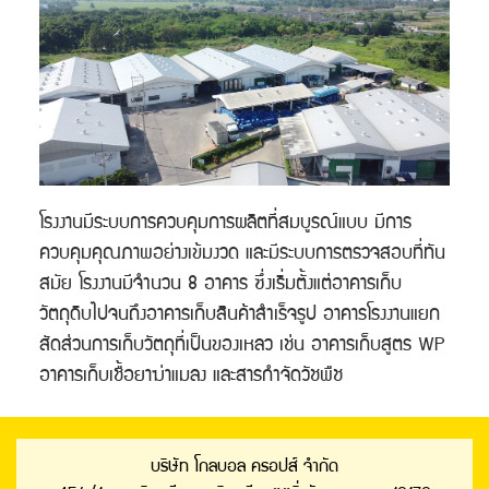
โรงงานมีระบบการควบคุมการผลิตที่สมบูรณ์แบบ มีการ
ควบคุมคุณภาพอย่างเข้มงวด และมีระบบการตรวจสอบที่ทัน
สมัย โรงงานมีจำนวน 8 อาคาร ซึ่งเริ่มตั้งแต่อาคารเก็บ
วัตถุดิบไปจนถึงอาคารเก็บสินค้าสำเร็จรูป อาคารโรงงานแยก
สัดส่วนการเก็บวัตถุที่เป็นของเหลว เช่น อาคารเก็บสูตร WP
อาคารเก็บเชื้อยาฆ่าแมลง และสารกำจัดวัชพืช
บริษัท โกลบอล ครอปส์ จำกัด