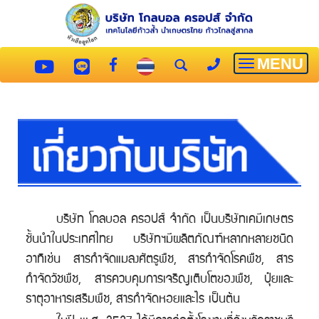
MENU
Toggle
navigatio
บริษัท โกลบอล ครอปส์ จำกัด เป็นบริษัทเคมีเกษตร
ชั้นนำในประเทศไทย บริษัทฯมีผลิตภัณฑ์หลากหลายชนิด
อาทิเช่น สารกำจัดแมลงศัตรูพืช, สารกำจัดโรคพืช, สาร
กำจัดวัชพืช, สารควบคุมการเจริญเติบโตของพืช, ปุ๋ยและ
ธาตุอาหารเสริมพืช, สารกำจัดหอยและไร เป็นต้น