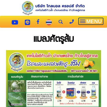
MENU
Toggle
navigatio
แมลงศัตรูส้ม